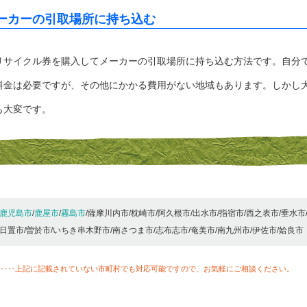
ーカーの引取場所に持ち込む
リサイクル券を購入してメーカーの引取場所に持ち込む方法です。自分
料金は必要ですが、その他にかかる費用がない地域もあります。しかし
も大変です。
鹿児島市
/
鹿屋市
/
霧島市
/薩摩川内市/枕崎市/阿久根市/出水市/指宿市/西之表市/垂水市
日置市/曽於市/いちき串木野市/南さつま市/志布志市/奄美市/南九州市/伊佐市/姶良市
‥‥上記に記載されていない市町村でも対応可能ですので、お気軽にご相談ください。