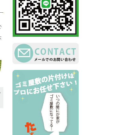
で
大
/