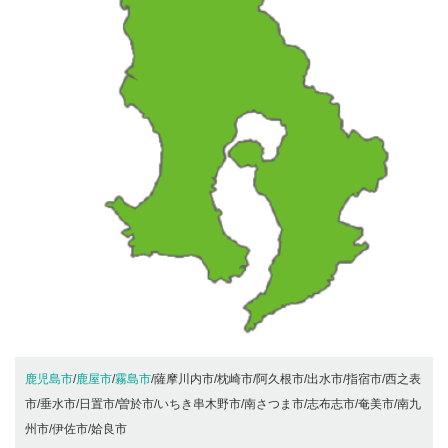
鹿児島市
/
鹿屋市
/
霧島市
/薩摩川内市/枕崎市/阿久根市/出水市/指宿市/西之表
市/垂水市/日置市/曽於市/いちき串木野市/南さつま市/志布志市/奄美市/南九
州市/伊佐市/姶良市