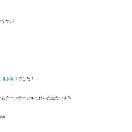
いですが
の引き取り
でした！
ーとターンテーブルの付いた重たい本体
WW